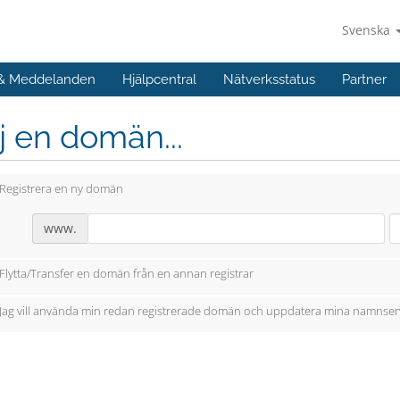
Svenska
 & Meddelanden
Hjälpcentral
Nätverksstatus
Partner
j en domän...
Registrera en ny domän
www.
Flytta/Transfer en domän från en annan registrar
Jag vill använda min redan registrerade domän och uppdatera mina namnser