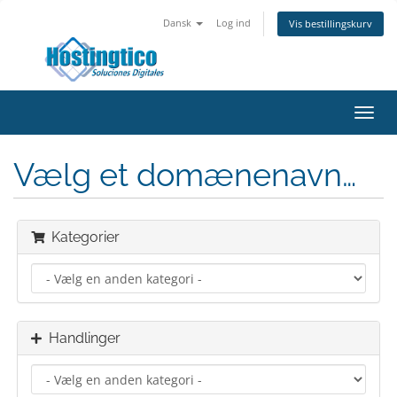
Dansk
Log ind
Vis bestillingskurv
Toggl
navig
Vælg et domænenavn…
Kategorier
Handlinger