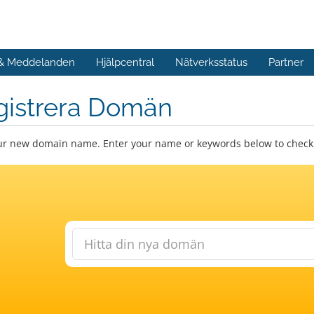
 & Meddelanden
Hjälpcentral
Nätverksstatus
Partner
gistrera Domän
ur new domain name. Enter your name or keywords below to check a