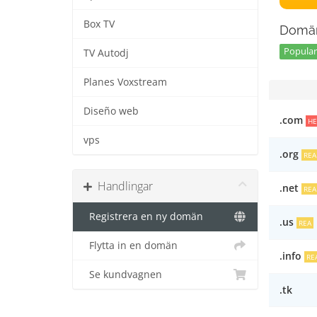
Box TV
Domän
Popular 
TV Autodj
Planes Voxstream
Diseño web
.com
HE
vps
.org
REA
Handlingar
.net
REA
Registrera en ny domän
.us
REA
Flytta in en domän
.info
RE
Se kundvagnen
.tk