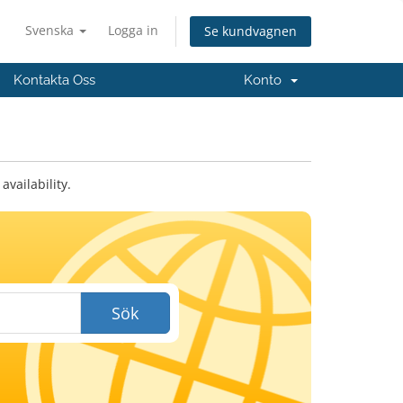
Svenska
Logga in
Se kundvagnen
Kontakta Oss
Konto
vailability.
Sök