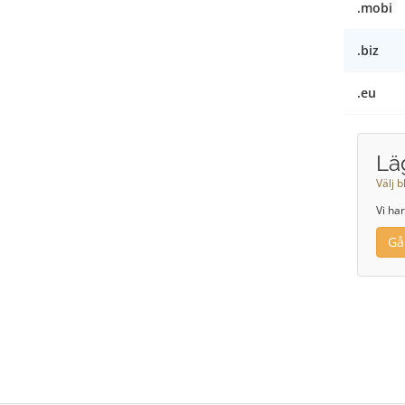
.mobi
.biz
.eu
Läg
Välj b
Vi har
Gå 