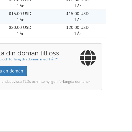
1 År
1 År
$15.00 USD
$15.00 USD
1 År
1 År
$20.00 USD
$20.00 USD
1 År
1 År
ta din domän till oss
nu och förläng din domän med 1 år!*
tta en domän
r endast vissa TLDs och inte nyligen förlängda domäner