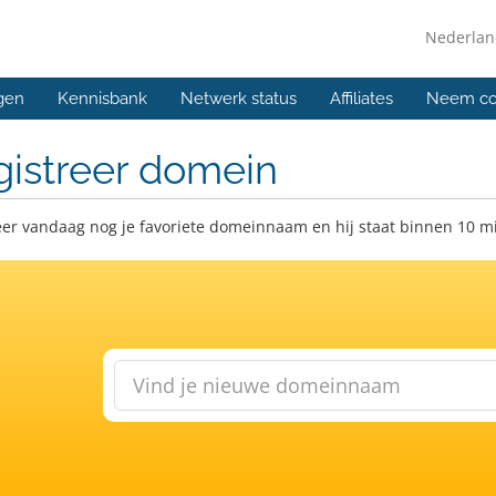
Nederla
gen
Kennisbank
Netwerk status
Affiliates
Neem co
gistreer domein
eer vandaag nog je favoriete domeinnaam en hij staat binnen 10 m