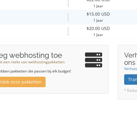
1 Jaar
$15.00 USD
1 Jaar
$20.00 USD
1 Jaar
eg webhosting toe
Ver
ons
uit een reeks van webhostingpakketten
Verhuis
bben pakketten die passen bij elk budget!
Tra
tdek onze pakketten
* Exclu