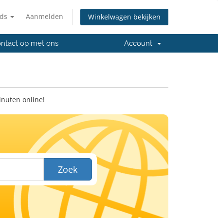
nds
Aanmelden
Winkelwagen bekijken
ntact op met ons
Account
inuten online!
Zoek