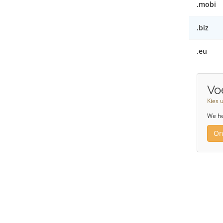
.mobi
.biz
.eu
Vo
Kies 
We he
On