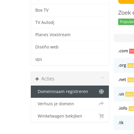
Box TV
Zoek e
Popular 
TV Autodj
Planes Voxstream
Diseño web
.com
PO
vps
.org
SAL
Acties
.net
SAL
Domeinnaam registreren
.us
SALE
Verhuis je domein
.info
SA
Winkelwagen bekijken
.tk