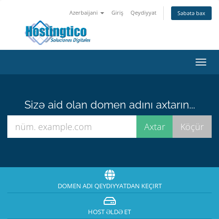
Azerbaijani
Giriş
Qeydiyyat
Səbətə bax
Naviq
keçid
Sizə aid olan domen adını axtarın...
DOMEN ADI QEYDIYYATDAN KEÇIRT
HOST ƏLDƏ ET