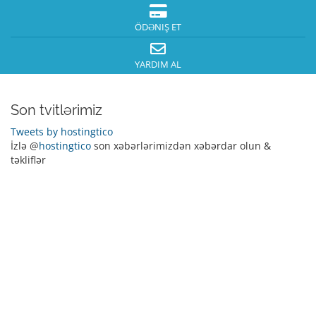
ÖDƏNIŞ ET
YARDIM AL
Son tvitlərimiz
Tweets by hostingtico
İzlə @
hostingtico
son xəbərlərimizdən xəbərdar olun &
təkliflər