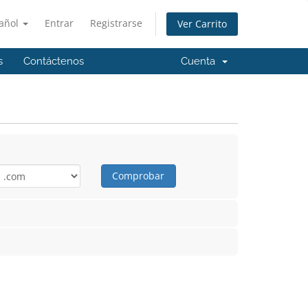
añol
Entrar
Registrarse
Ver Carrito
s
Contáctenos
Cuenta
Comprobar