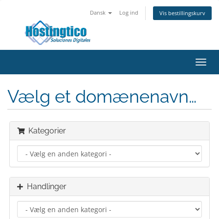
Dansk
Log ind
Vis bestillingskurv
Toggl
navig
Vælg et domænenavn…
Kategorier
Handlinger